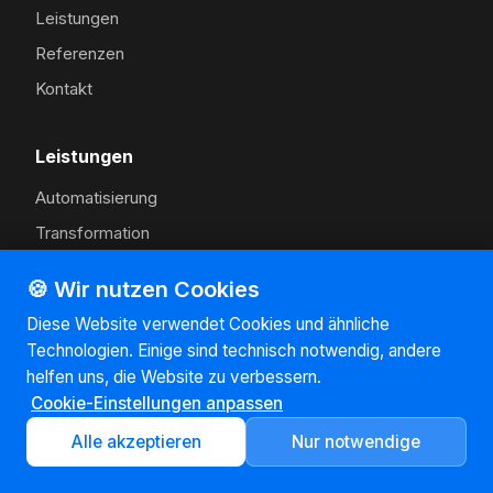
Leistungen
Referenzen
Kontakt
Leistungen
Automatisierung
Transformation
Experience Management
🍪 Wir nutzen Cookies
Kostenloser Prozess-Check
Diese Website verwendet Cookies und ähnliche
Technologien. Einige sind technisch notwendig, andere
Rechtliches
helfen uns, die Website zu verbessern.
Cookie-Einstellungen anpassen
Impressum
Alle akzeptieren
Nur notwendige
Datenschutz
AGB